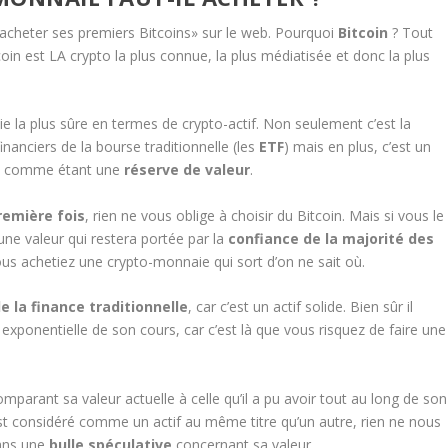
acheter ses premiers Bitcoins» sur le web. Pourquoi
Bitcoin
? Tout
in est LA crypto la plus connue, la plus médiatisée et donc la plus
e la plus sûre en termes de crypto-actif. Non seulement c’est la
financiers de la bourse traditionnelle (les
ETF
) mais en plus, c’est un
ain comme étant une
réserve de valeur
.
remière fois
, rien ne vous oblige à choisir du Bitcoin. Mais si vous le
une valeur qui restera portée par la
confiance de la majorité des
us achetiez une crypto-monnaie qui sort d’on ne sait où.
 de la finance traditionnelle
, car c’est un actif solide. Bien sûr il
 exponentielle de son cours, car c’est là que vous risquez de faire une
comparant sa valeur actuelle à celle qu’il a pu avoir tout au long de son
est considéré comme un actif au même titre qu’un autre, rien ne nous
ans une
bulle spéculative
concernant sa valeur.