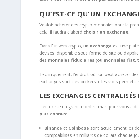
QU’EST-CE QU’UN EXCHANG
Vouloir acheter des crypto-monnaies pour la premi
cela, il faudra d’abord
choisir un exchange
.
Dans l’univers crypto, un
exchange
est une plat
devises, disponible sous forme de site ou d’appl
des
monnaies fiduciaires
(ou
monnaies fiat
, 
Techniquement, l’endroit où l’on peut acheter de
exchanges sont des brokers: elles vous permettent
LES EXCHANGES CENTRALISÉS 
Il en existe un grand nombre mais pour vous aider a
plus connus
:
Binance
et
Coinbase
sont actuellement les d
comptabilisés en milliards de dollars chaque jour