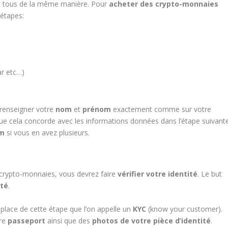
t tous de la même manière. Pour
acheter des crypto-monnaies
 étapes:
ar etc…)
n renseigner votre
nom
et
prénom
exactement comme sur votre
 que cela concorde avec les informations données dans l’étape suivante
om
si vous en avez plusieurs.
s crypto-monnaies, vous devrez faire
vérifier votre identité
. Le but
té
.
place de cette étape que l’on appelle un
KYC
(know your customer).
tre
passeport
ainsi que des
photos de votre pièce d’identité
.