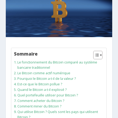
Sommaire
Le fonctionnement du Bitcoin comparé au système
bancaire traditionnel
Le Bitcoin comme actif numérique
Pourquoi le Bitcoin a-t-il de la valeur ?
Est-ce que le Bitcoin pollue ?
Quand le Bitcoin a-t-il explosé ?
Quel portefeuille utiliser pour Bitcoin ?
Comment acheter du Bitcoin ?
Comment miner du Bitcoin ?
Qui utilise Bitcoin ? Quels sont les pays qui utilisent
Bitcoin ?